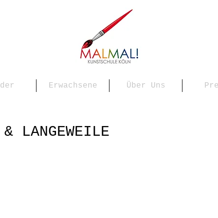
der
Erwachsene
Über Uns
Pr
 & LANGEWEILE